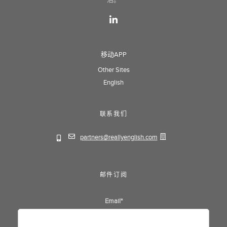
移动APP
Other Sites
English
联系我们
partners@reallyenglish.com
邮件订阅
Email
*