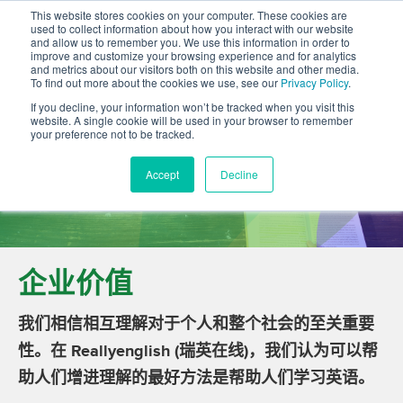
This website stores cookies on your computer. These cookies are
used to collect information about how you interact with our website
and allow us to remember you. We use this information in order to
improve and customize your browsing experience and for analytics
and metrics about our visitors both on this website and other media.
To find out more about the cookies we use, see our
Privacy Policy
.
If you decline, your information won’t be tracked when you visit this
website. A single cookie will be used in your browser to remember
your preference not to be tracked.
致力于英语交流
Accept
Decline
企业价值
我们相信相互理解对于个人和整个社会的至关重要
性。在 Reallyenglish (瑞英在线)，我们认为可以帮
助人们增进理解的最好方法是帮助人们学习英语。